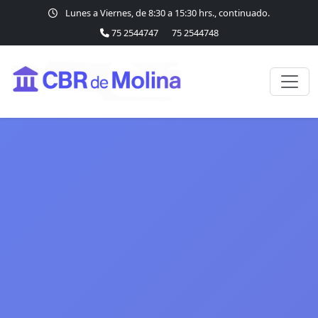
Lunes a Viernes, de 8:30 a 15:30 hrs., continuado.
75 2544747
75 2544748